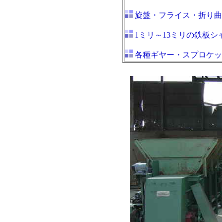
旋盤・フライス・折り曲
1ミリ～13ミリの鉄板シ
各種ギヤー・スプロケッ