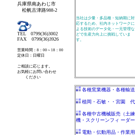
兵庫県南あわじ市
松帆古津路988-2
当社は少量・多品種・短納期に対
応するため、社内ネットワークに
よる技術のデータ化・一元管理な
TEL 0799(36)3002
どで生産力向上に挑戦していま
FAX 0799(36)3926
す。
営業時間：
8：00～18：00
定休日：
日曜日
ご相談に応じます。
お気軽にお問い合わせ
ください
各種窯業機器・各種輸送
植岡・石敏・・宮園 代
各種中古機械販売（土練
機・スクリーンフィ ーダ
電動・伝動用品・作業用